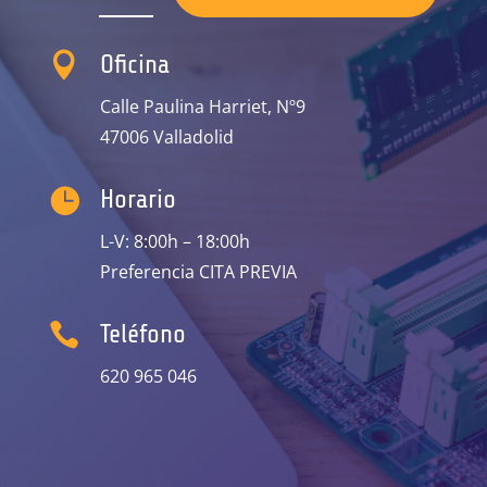

Oficina
Calle Paulina Harriet, Nº9
47006 Valladolid

Horario
L-V: 8:00h – 18:00h
Preferencia CITA PREVIA

Teléfono
620 965 046