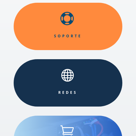

SOPORTE

REDES
