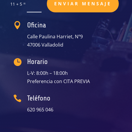
=
ENVIAR MENSAJE
11 + 5

Oficina
Calle Paulina Harriet, Nº9
47006 Valladolid

Horario
L-V: 8:00h – 18:00h
Preferencia con CITA PREVIA

Teléfono
620 965 046